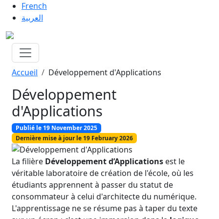
Aller au contenu principal
French
العربية
Fil d'Ariane
Accueil
Développement d'Applications
Développement
d'Applications
Publié le 19 November 2025
Dernière mise à jour le 19 February 2026
Image
La filière
Développement d’Applications
est le
véritable laboratoire de création de l'école, où les
étudiants apprennent à passer du statut de
consommateur à celui d'architecte du numérique.
L'apprentissage ne se résume pas à taper du texte